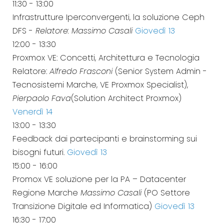
11:30
-
13:00
Infrastrutture Iperconvergenti, la soluzione Ceph
DFS -
Relatore: Massimo Casali
Giovedì 13
12:00
-
13:30
Proxmox VE: Concetti, Architettura e Tecnologia
Relatore:
Alfredo Frasconi
(Senior System Admin -
Tecnosistemi Marche, VE Proxmox Specialist),
Pierpaolo Fava
(Solution Architect Proxmox)
Venerdì 14
13:00
-
13:30
Feedback dai partecipanti e brainstorming sui
bisogni futuri.
Giovedì 13
15:00
-
16:00
Promox VE soluzione per la PA – Datacenter
Regione Marche
Massimo Casali
(PO Settore
Transizione Digitale ed Informatica)
Giovedì 13
16:30
-
17:00